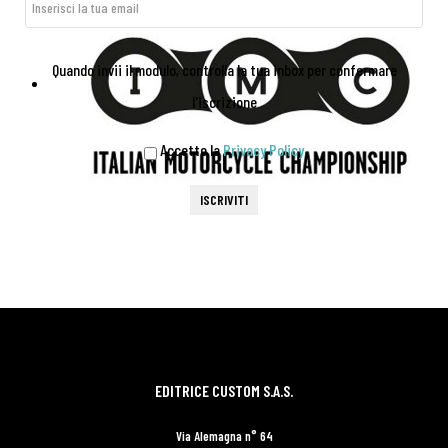
Quando invii il modulo, controlla la tua inbox per confermare
l'iscrizione
Accetto la
Privacy Policy
ISCRIVITI
EDITRICE CUSTOM S.A.S.
Via Alemagna n° 64